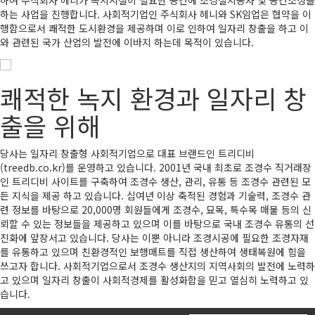
하여 주식회사 헤니가
녹지시설이 필요한 공간에 조경설치공사 및 공간조성을
하는 사업을 진행
합니다. 사회적기업인 주식회사 헤니와 SK임업은 협약을 이
행함으로서 쾌적한 도시환경을 제공하며 이로 인하여 일자리 창출을 하고 이
와 관련된 국가 산업의 발전에 이바지 하는데 목적이 있습니다.
쾌적한 녹지 환경과 일자리 창
출을 위해
당사는 일자리 창출형 사회적기업으로 대표 브랜드인 트리디비
(treedb.co.kr)를 운영하고 있습니다. 2001년 국내 최초로 조경수 직거래장
인 트리디비 사이트를 구축하여 조경수 생산, 관리, 유통 등 조경수 관련된 모
든 지식을 제공 하고 있습니다. 십여년 이상 축적된 경험과 기술력, 조경수 관
련 정보를 바탕으로 20,000명 회원들에게 조경수, 묘목, 특수목 매물 등의 신
뢰할 수 있는 정보들을 제공하고 있으며 이를 바탕으로
국내 조경수 유통의 선
진화
에 앞장서고 있습니다. 당사는 이뿐 아니라 조경시공에 필요한 조경자재
를 유통하고 있으며 친환경적인 보행매트를 직접 생산하여 생태복원에 힘을
쓰고자 합니다. 사회적기업으로서 조경수 생산지의
지역사회의 발전에 노력
하
고 있으며
일자리 창출이 사회적경제를 활성화
함을 믿고 열심히 노력하고 있
습니다.