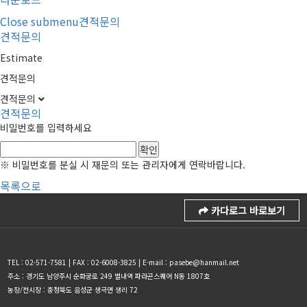
Close submenu
견적문의
견적문의
Estimate
견적문의
견적문의
견적문의
비밀번호를 입력하세요
※ 비밀번호를 분실 시 재문의 또는 관리자에게 연락바랍니다.
목록으로
카다로그 바로보기
TEL : 02-571-7581 | FAX : 02-6008-3825 | E-mail : pasebe@hanmail.net
주소 : 경기도 남양주시 순화궁로 249 별내역 파라곤스퀘어 N동 1807호
농장/전시장 : 충청북도 음성군 생극면 생리 72